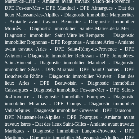
Martin-de-Crau
-
Amiante avant travaux Salon-de-Provence
-
DPE Fos-sur-Mer
-
DPE Manduel
-
DPE Aimargues
-
Etat des
lieux Maussane-les-Alpilles
-
Diagnostic immobilier Marguerittes
-
Amiante avant travaux Beaucaire
-
Diagnostic immobilier
Mouriès
-
Diagnostic immobilier Saintes-Maries-de-la-Mer
-
Diagnostic immobilier Saint-Mitre-les-Remparts
-
Diagnostic
immobilier Rognonas
-
DPE Rognonas
-
Amiante Arles
-
Amiante
avant travaux Arles
-
DPE Saint-Rémy-de-Provence
-
DPE
Avignon
-
Diagnostic immobilier Redessan
-
DPE Jonquières-
Saint-Vincent
-
Diagnostic immobilier Manduel
-
Diagnostic
immobilier Sénas
-
DPE Miramas
-
DPE Saint-Chamas
-
DPE
Bouches-du-Rhône
-
Diagnostic immobilier Vauvert
-
Etat des
lieux Arles
-
DPE Beauvoisin
-
Diagnostic immobilier
Caissargues
-
Diagnostic immobilier Fos-sur-Mer
-
DPE Salon-
de-Provence
-
Diagnostic immobilier Fourques
-
Diagnostic
immobilier Miramas
-
DPE Comps
-
Diagnostic immobilier
Vallabrègues
-
Diagnostic immobilier Graveson
-
DPE Tarascon
-
DPE Maussane-les-Alpilles
-
DPE Fourques
-
Amiante avant
travaux Istres
-
Etat des lieux Saint-Gilles
-
Amiante avant travaux
Martigues
-
Diagnostic immobilier Lançon-Provence
-
DPE
Martigues
-
Diagnostic immobilier Maussane-les-Alpilles
-
DPE