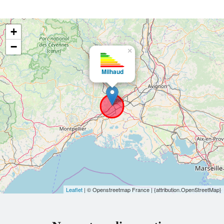
+
−
×
Milhaud
Leaflet
| © Openstreetmap France | {attribution.OpenStreetMap}