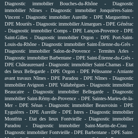
Diagnostic immobilier Bouches-du-Rhône
-
Diagnostic
immobilier Nîmes
-
Diagnostic immobilier Jonquières-Saint-
Vincent
-
Diagnostic immobilier Aureille
-
DPE Marguerittes
-
DPE Mouriès
-
Diagnostic immobilier Aimargues
-
DPE Générac
-
Diagnostic immobilier Comps
-
DPE Lançon-Provence
-
DPE
Saint-Gilles
-
Diagnostic immobilier Orgon
-
DPE Port-Saint-
Louis-du-Rhône
-
Diagnostic immobilier Saint-Étienne-du-Grès
-
Diagnostic immobilier Salon-de-Provence
-
Termites Arles
-
Diagnostic immobilier Barbentane
-
DPE Saint-Étienne-du-Grès
-
DPE Châteaurenard
-
Diagnostic immobilier Saint-Chamas
-
Etat
des lieux Bellegarde
-
DPE Orgon
-
DPE Pélissanne
-
Amiante
avant travaux Nîmes
-
DPE Paradou
-
DPE Nîmes
-
Diagnostic
immobilier Avignon
-
DPE Vallabrègues
-
Diagnostic immobilier
Beaucaire
-
Diagnostic immobilier Bellegarde
-
Diagnostic
immobilier Saint-Rémy-de-Provence
-
DPE Saintes-Maries-de-la-
Mer
-
DPE Sénas
-
Diagnostic immobilier Beauvoisin
-
DPE
Eyguières
-
DPE Aureille
-
DPE Istres
-
Diagnostic immobilier
Montfrin
-
Etat des lieux Fontvieille
-
Diagnostic immobilier
Paradou
-
Diagnostic immobilier Saint-Martin-de-Crau
-
Diagnostic immobilier Fontvieille
-
DPE Barbentane
-
DPE Saint-