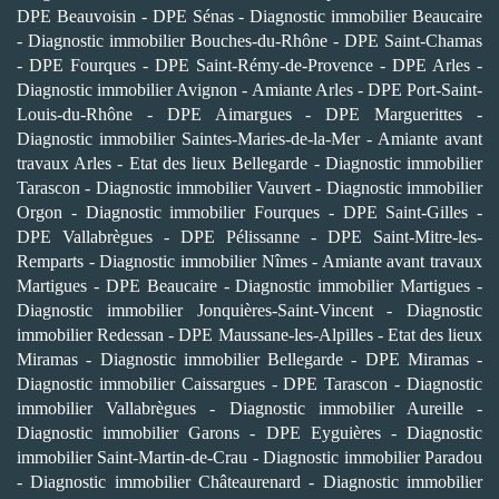
DPE Beauvoisin
-
DPE Sénas
-
Diagnostic immobilier Beaucaire
-
Diagnostic immobilier Bouches-du-Rhône
-
DPE Saint-Chamas
-
DPE Fourques
-
DPE Saint-Rémy-de-Provence
-
DPE Arles
-
Diagnostic immobilier Avignon
-
Amiante Arles
-
DPE Port-Saint-
Louis-du-Rhône
-
DPE Aimargues
-
DPE Marguerittes
-
Diagnostic immobilier Saintes-Maries-de-la-Mer
-
Amiante avant
travaux Arles
-
Etat des lieux Bellegarde
-
Diagnostic immobilier
Tarascon
-
Diagnostic immobilier Vauvert
-
Diagnostic immobilier
Orgon
-
Diagnostic immobilier Fourques
-
DPE Saint-Gilles
-
DPE Vallabrègues
-
DPE Pélissanne
-
DPE Saint-Mitre-les-
Remparts
-
Diagnostic immobilier Nîmes
-
Amiante avant travaux
Martigues
-
DPE Beaucaire
-
Diagnostic immobilier Martigues
-
Diagnostic immobilier Jonquières-Saint-Vincent
-
Diagnostic
immobilier Redessan
-
DPE Maussane-les-Alpilles
-
Etat des lieux
Miramas
-
Diagnostic immobilier Bellegarde
-
DPE Miramas
-
Diagnostic immobilier Caissargues
-
DPE Tarascon
-
Diagnostic
immobilier Vallabrègues
-
Diagnostic immobilier Aureille
-
Diagnostic immobilier Garons
-
DPE Eyguières
-
Diagnostic
immobilier Saint-Martin-de-Crau
-
Diagnostic immobilier Paradou
-
Diagnostic immobilier Châteaurenard
-
Diagnostic immobilier