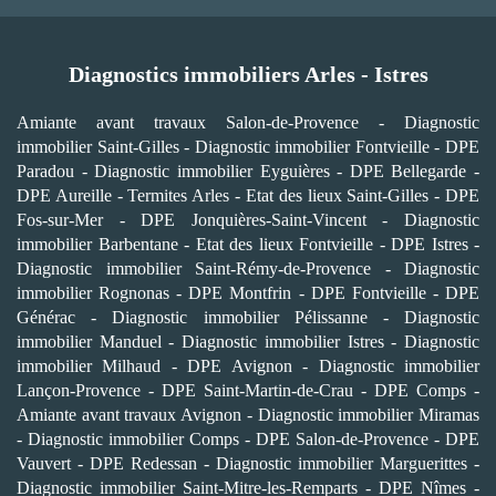
Diagnostics immobiliers Arles - Istres
Amiante avant travaux Salon-de-Provence
-
Diagnostic
immobilier Saint-Gilles
-
Diagnostic immobilier Fontvieille
-
DPE
Paradou
-
Diagnostic immobilier Eyguières
-
DPE Bellegarde
-
DPE Aureille
-
Termites Arles
-
Etat des lieux Saint-Gilles
-
DPE
Fos-sur-Mer
-
DPE Jonquières-Saint-Vincent
-
Diagnostic
immobilier Barbentane
-
Etat des lieux Fontvieille
-
DPE Istres
-
Diagnostic immobilier Saint-Rémy-de-Provence
-
Diagnostic
immobilier Rognonas
-
DPE Montfrin
-
DPE Fontvieille
-
DPE
Générac
-
Diagnostic immobilier Pélissanne
-
Diagnostic
immobilier Manduel
-
Diagnostic immobilier Istres
-
Diagnostic
immobilier Milhaud
-
DPE Avignon
-
Diagnostic immobilier
Lançon-Provence
-
DPE Saint-Martin-de-Crau
-
DPE Comps
-
Amiante avant travaux Avignon
-
Diagnostic immobilier Miramas
-
Diagnostic immobilier Comps
-
DPE Salon-de-Provence
-
DPE
Vauvert
-
DPE Redessan
-
Diagnostic immobilier Marguerittes
-
Diagnostic immobilier Saint-Mitre-les-Remparts
-
DPE Nîmes
-