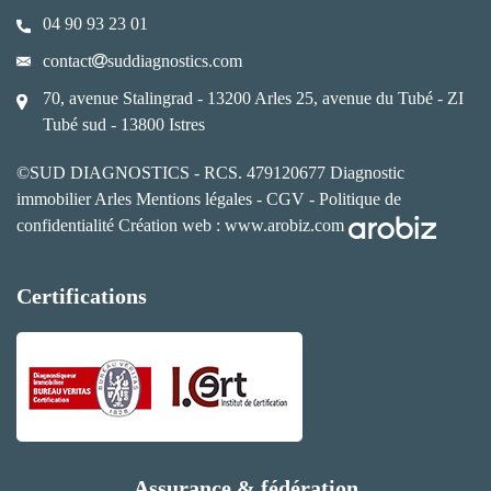
04 90 93 23 01
contact
suddiagnostics.com
70, avenue Stalingrad - 13200 Arles
25, avenue du Tubé - ZI
Tubé sud - 13800 Istres
©SUD DIAGNOSTICS - RCS. 479120677
Diagnostic
immobilier Arles
Mentions légales
-
CGV
-
Politique de
confidentialité
Création web :
www.arobiz.com
Certifications
Assurance & fédération